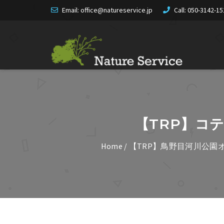
Email: office@natureservice.jp
Call:
050-3142-15
【TRP】コ
Home
/
【TRP】鳥野目河川公園