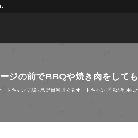
18
テージの前でBBQや焼き肉をして
オートキャンプ場
/
鳥野目河川公園オートキャンプ場の利用に