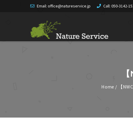
Email: office@natureservice.jp
Call:
050-3142-15
【
Home
/
【NW