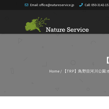
Email: office@natureservice.jp
Call:
050-3142-15
Home
/
【TRP】鳥野目河川公園