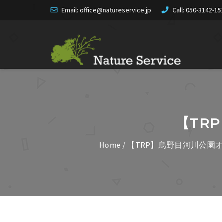
Email: office@natureservice.jp
Call:
050-3142-15
【TR
Home
/
【TRP】鳥野目河川公園